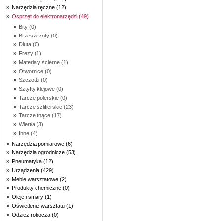
»
Narzędzia ręczne (12)
»
Osprzęt do elektronarzędzi (49)
»
Bity (0)
»
Brzeszczoty (0)
»
Dłuta (0)
»
Frezy (1)
»
Materiały ścierne (1)
»
Otwornice (0)
»
Szczotki (0)
»
Sztyfty klejowe (0)
»
Tarcze polerskie (0)
»
Tarcze szlifierskie (23)
»
Tarcze tnące (17)
»
Wiertła (3)
»
Inne (4)
»
Narzędzia pomiarowe (6)
»
Narzędzia ogrodnicze (53)
»
Pneumatyka (12)
»
Urządzenia (429)
»
Meble warsztatowe (2)
»
Produkty chemiczne (0)
»
Oleje i smary (1)
»
Oświetlenie warsztatu (1)
»
Odzież robocza (0)